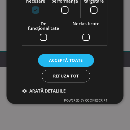
necesare
performanță
targetare
Ramai la curent cu ofertele noastre
Introdu adresa de email
De
Neclasificate
funcţionalitate
Aboneaza-te!
ACCEPTĂ TOATE
© 2026 SANY EXCAVATOARE
REFUZĂ TOT
ARATĂ DETALIILE
POWERED BY COOKIESCRIPT