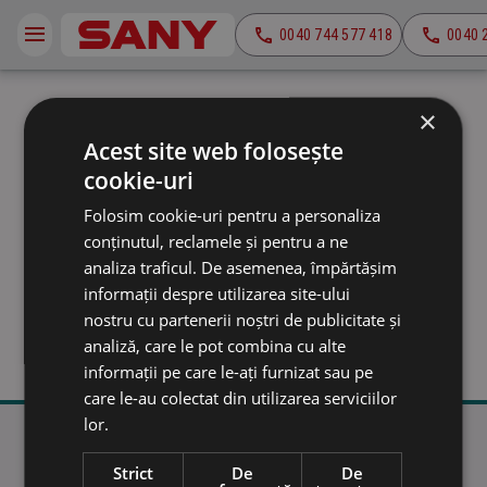
0040 744 577 418
0040 
×
Acest site web folosește
cookie-uri
Folosim cookie-uri pentru a personaliza
Dezabonat cu succes
conținutul, reclamele și pentru a ne
analiza traficul. De asemenea, împărtășim
informații despre utilizarea site-ului
[mailpoet_page]
nostru cu partenerii noștri de publicitate și
analiză, care le pot combina cu alte
informații pe care le-ați furnizat sau pe
care le-au colectat din utilizarea serviciilor
lor.
Newsletter
Strict
De
De