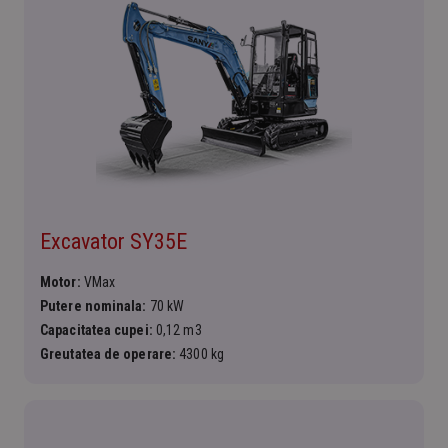
Excavator SY35E
Motor:
VMax
Putere nominala:
70 kW
Capacitatea cupei:
0,12 m3
Greutatea de operare:
4300 kg