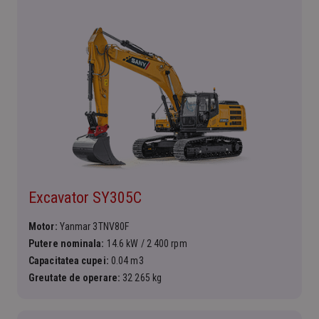
Excavator SY305C
Motor:
Yanmar 3TNV80F
Putere nominala:
14.6 kW / 2 400 rpm
Capacitatea cupei:
0.04 m3
Greutate de operare:
32 265 kg