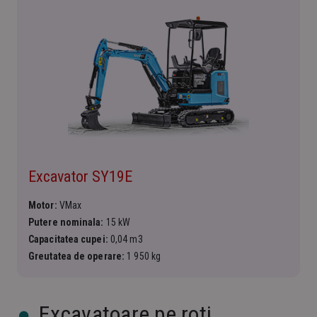
Excavator SY19E
Motor:
VMax
Putere nominala:
15 kW
Capacitatea cupei:
0,04 m3
Greutatea de operare:
1 950 kg
Excavatoare pe roti