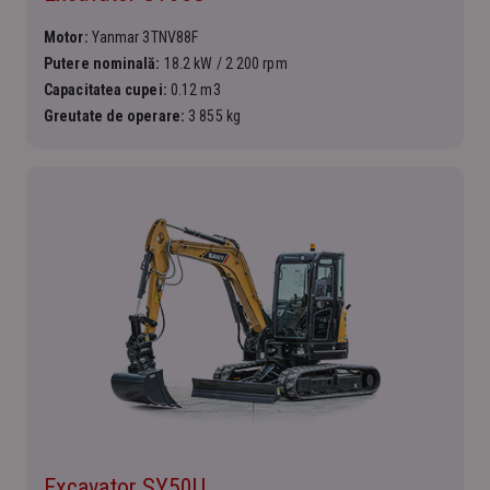
Motor:
Yanmar 3TNV88F
Putere nominală:
18.2 kW / 2 200 rpm
Capacitatea cupei:
0.12 m3
Greutate de operare:
3 855 kg
Excavator SY50U