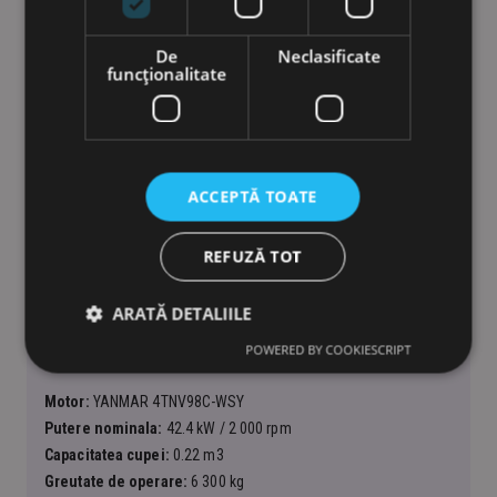
De
Neclasificate
funcţionalitate
ACCEPTĂ TOATE
REFUZĂ TOT
ARATĂ DETALIILE
POWERED BY COOKIESCRIPT
Excavator SY60U
Motor:
YANMAR 4TNV98C-WSY
Putere nominala:
42.4 kW / 2 000 rpm
Capacitatea cupei:
0.22 m3
Greutate de operare:
6 300 kg