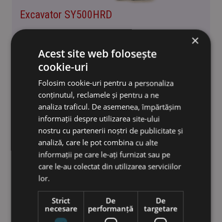
Excavator SY500HRD
Motor:
CUMMINS QSG12
×
Putere nominala:
298 kW / 2 100 rpm
Acest site web folosește
Înălțimea maximă de ridicare:
28.15 m
cookie-uri
Greutate de operare:
64 000 kg
Folosim cookie-uri pentru a personaliza
conținutul, reclamele și pentru a ne
Excavatoare midi
analiza traficul. De asemenea, împărtășim
informații despre utilizarea site-ului
nostru cu partenerii noștri de publicitate și
Excavatoarele compacte SANY combină performanța
analiză, care le pot combina cu alte
maximă și flexibilitatea maximă. Designul lor compact, cu o
informații pe care le-ați furnizat sau pe
greutate totală cuprinsă între 7,3 tone și 16,0 tone, le
care le-au colectat din utilizarea serviciilor
permite să fie utilizate chiar și spatii inguste sau unde
lor.
trebuie să stăpânească sarcini complicate. Beneficiați de
operare simplă, confort ridicat pentru șofer și cea mai
Strict
De
De
necesare
performanță
targetare
recentă tehnologie hidraulică la un preț deosebit de
atractiv.