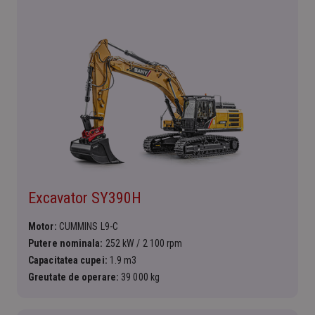
Excavator SY390H
Motor:
CUMMINS L9-C
Putere nominala:
252 kW / 2 100 rpm
Capacitatea cupei:
1.9 m3
Greutate de operare:
39 000 kg