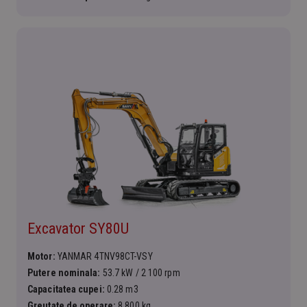
Excavator SY80U
Motor:
YANMAR 4TNV98CT-VSY
Putere nominala:
53.7 kW / 2 100 rpm
Capacitatea cupei:
0.28 m3
Greutate de operare:
8 800 kg