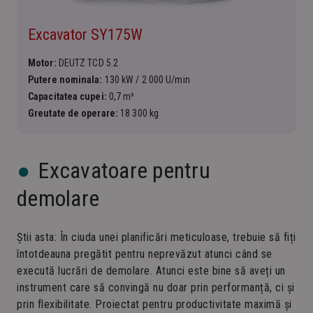
Excavator SY175W
Motor:
DEUTZ TCD 5.2
Putere nominala:
130 kW / 2 000 U/min
Capacitatea cupei:
0,7 m³
Greutate de operare:
18 300 kg
Excavatoare pentru
demolare
Știi asta: În ciuda unei planificări meticuloase, trebuie să fiți
întotdeauna pregătit pentru neprevăzut atunci când se
execută lucrări de demolare. Atunci este bine să aveți un
instrument care să convingă nu doar prin performanță, ci și
prin flexibilitate. Proiectat pentru productivitate maximă și