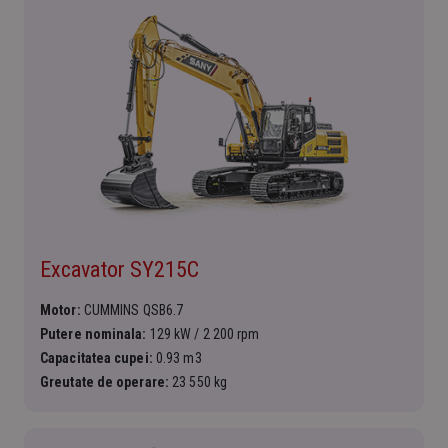
Excavator SY215C
Motor:
CUMMINS QSB6.7
Putere nominala:
129 kW / 2 200 rpm
Capacitatea cupei:
0.93 m3
Greutate de operare:
23 550 kg