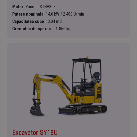
Motor:
Yanmar 3TNV80F
Putere nominala:
14,6 kW / 2 400 U/min
Capacitatea cupei:
0,04 m3
Greutatea de operare :
1 850 kg
Excavator SY18U