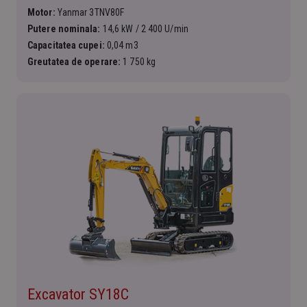
Motor:
Yanmar 3TNV80F
Putere nominala:
14,6 kW / 2 400 U/min
Capacitatea cupei:
0,04 m3
Greutatea de operare:
1 750 kg
Excavator SY18C