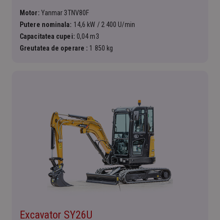
Motor:
Yanmar 3TNV80F
Putere nominala:
14,6 kW / 2 400 U/min
Capacitatea cupei:
0,04 m3
Greutatea de operare :
1 850 kg
Excavator SY26U