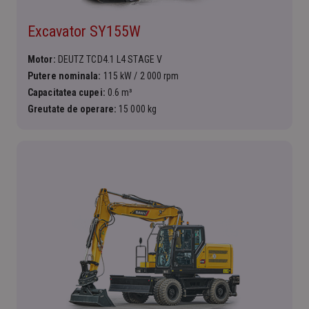
Excavator SY155W
Motor:
DEUTZ TCD4.1 L4 STAGE V
Putere nominala:
115 kW / 2 000 rpm
Capacitatea cupei:
0.6 m³
Greutate de operare:
15 000 kg