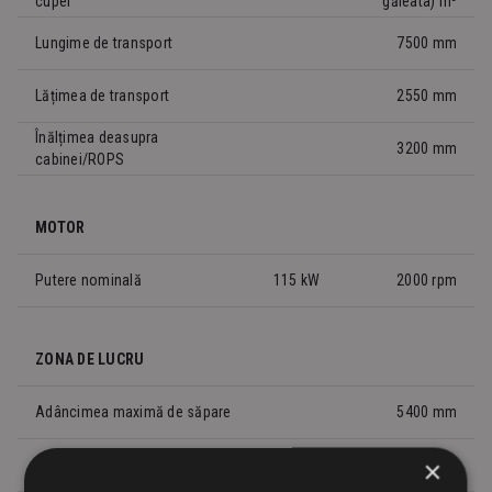
cupei
găleata) m³
Lungime de transport
7500 mm
Lățimea de transport
2550 mm
Înălțimea deasupra
3200 mm
cabinei/ROPS
MOTOR
Putere nominală
115 kW
2000 rpm
ZONA DE LUCRU
Adâncimea maximă de săpare
5400 mm
×
Distanța maximă de săpare
8900 mm