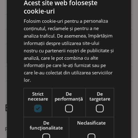
Acest site web folosește
Raza minimă de oscilație
2195 mm
cookie-uri
Folosim cookie-uri pentru a personaliza
Forța de săpare a cupei ISO
87 kN
conținutul, reclamele și pentru a ne
analiza traficul. De asemenea, împărtășim
Forța de săpare a brațului ISO
64 kN
informații despre utilizarea site-ului
nostru cu partenerii noștri de publicitate și
analiză, care le pot combina cu alte
SISTEM HIDRAULIC
informații pe care le-ați furnizat sau pe
care le-au colectat din utilizarea serviciilor
Debit maxim de ulei
250 l/min
lor.
Strict
De
De
necesare
performanță
targetare
Echipament standard
De
Neclasificate
funcţionalitate
PREGĂTIT PENTRU ORICE PROVOCARE