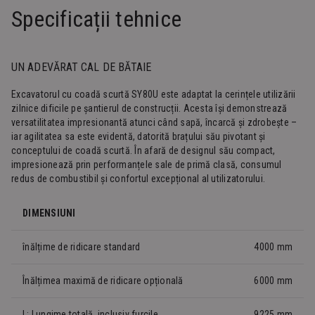
Specificații tehnice
UN ADEVĂRAT CAL DE BĂTAIE
Excavatorul cu coadă scurtă SY80U este adaptat la cerințele utilizării
zilnice dificile pe șantierul de construcții. Acesta își demonstrează
versatilitatea impresionantă atunci când sapă, încarcă și zdrobește –
iar agilitatea sa este evidentă, datorită brațului său pivotant și
conceptului de coadă scurtă. În afară de designul său compact,
impresionează prin performanțele sale de primă clasă, consumul
redus de combustibil și confortul excepțional al utilizatorului.
DIMENSIUNI
înălțime de ridicare standard
4000 mm
Înălțimea maximă de ridicare opțională
6000 mm
L: Lungime totală, inclusiv furcile
9225 mm