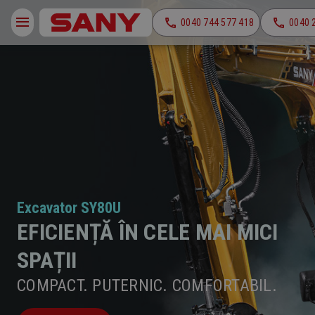
0040 744 577 418
0040 
Excavator SY80U
EFICIENȚĂ ÎN CELE MAI MICI
SPAȚII
COMPACT. PUTERNIC. COMFORTABIL.