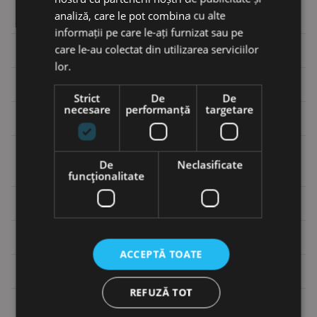
analiză, care le pot combina cu alte
Tip cutie de viteze
DANA TE17,310
informații pe care le-ați furnizat sau pe
care le-au colectat din utilizarea serviciilor
Nr. de viteze
3F/3R
lor.
Axa de transmisie
Kessler D91PL408
Strict
De
De
necesare
performanță
targetare
Dimensiunea anvelopei
16.00-25
De
Neclasificate
RANDAMENT
funcţionalitate
Capacitate de ridicare
32 t
Viteza de ridicare fără încărcătură/
400/250 mm/s
încărcată
ACCEPTĂ TOATE
Viteza de coborâre fără încărcătură/
450/450 mm/s
încărcată
REFUZĂ TOT
Viteza la sol (fără încărcătură/încărcată)
25/22 km/h