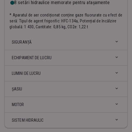
8 setări hidraulice memorate pentru atașamente
* Aparatul de aer condiționat conține gaze fluorurate cu efect de
seră: Tipul de agent frigorific: HFC-134a, Potențial de încălzire
globală: 1 430, Cantitate: 0,85 kg, CO2e: 1,22 t
SIGURANȚĂ
ECHIPAMENT DE LUCRU
Întrerupător principal al bateriei
LUMINI DE LUCRU
Supape de reținere a sarcinii pe braț și braț cu
Semnalizare sonora pentru mers cu spatele
indicator de suprasarcină
ȘASIU
Girofar
Circuit cu dublă acțiune pentru cuplaj rapid hidraulic
Lumini – față (LED)
MOTOR
Line Breaker and Shear proporțională pe Joystick
Lumini – braț (LED)
Șenile de cauciuc
SISTEM HIDRAULIC
Linie de rotație pe joystick, inclusiv conducte
Inele pentru fixare
Funcția Auto idle