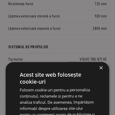
Rezistența furcii
125 mm
Lățimea exterioară minimă a furcii
920 mm
Lățimea exterioară maximă a furcii
2850 mm
SISTEMUL DE PROPULSIE
Tip motor
VOLVO TAD 871VE
×
Deplasare
7700 cm³
Acest site web folosește
cookie-uri
Putere nominală
180 kW/2200 rpm
Folosim cookie-uri pentru a personaliza
conținutul, reclamele și pentru a ne
Cuplu maxim
1160 Nm/1200 rpm
analiza traficul. De asemenea, împărtășim
informații despre utilizarea site-ului
Standard de emisie
Nivelul IV al UE
nostru cu partenerii noștri de publicitate și