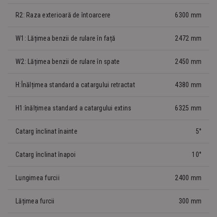
R2: Raza exterioară de întoarcere
6300 mm
W1: Lățimea benzii de rulare în față
2472 mm
W2: Lățimea benzii de rulare în spate
2450 mm
H:Înălțimea standard a catargului retractat
4380 mm
H1:înălțimea standard a catargului extins
6325 mm
Catarg înclinat înainte
5°
Catarg înclinat înapoi
10°
Lungimea furcii
2400 mm
Lățimea furcii
300 mm