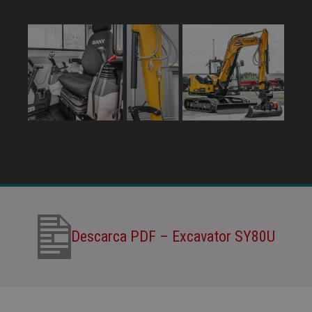
Descarca PDF – Excavator SY80U