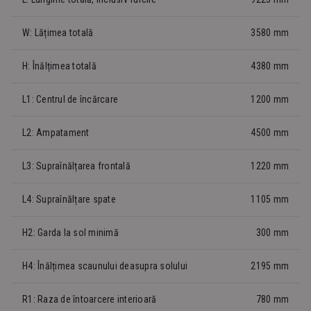
W: Lățimea totală
3580 mm
H: Înălțimea totală
4380 mm
L1: Centrul de încărcare
1200 mm
L2: Ampatament
4500 mm
L3: Supraînălțarea frontală
1220 mm
L4: Supraînălțare spate
1105 mm
H2: Garda la sol minimă
300 mm
H4: Înălțimea scaunului deasupra solului
2195 mm
R1: Raza de întoarcere interioară
780 mm