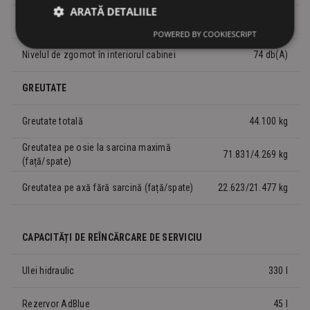
ARATĂ DETALIILE
Puterea de urcare fără încărcătură/
45/24 %
încărcată
POWERED BY COOKIESCRIPT
Nivelul de zgomot în interiorul cabinei
74 db(A)
GREUTATE
Greutate totală
44.100 kg
Greutatea pe osie la sarcina maximă
71.831/4.269 kg
(față/spate)
Greutatea pe axă fără sarcină (față/spate)
22.623/21.477 kg
CAPACITĂȚI DE REÎNCĂRCARE DE SERVICIU
Ulei hidraulic
330 l
Rezervor AdBlue
45 l