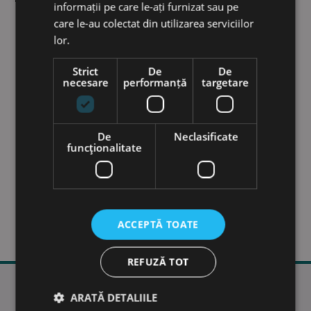
informații pe care le-ați furnizat sau pe
care le-au colectat din utilizarea serviciilor
lor.
Strict
De
De
necesare
performanță
targetare
Excavator SY500HRD
Motor:
CUMMINS QSG12
Putere nominala:
298 kW / 2 100 rpm
De
Neclasificate
funcţionalitate
Înălțimea maximă de ridicare:
28.15 m
Greutate de operare:
64 000 kg
ACCEPTĂ TOATE
REFUZĂ TOT
ARATĂ DETALIILE
Newsletter