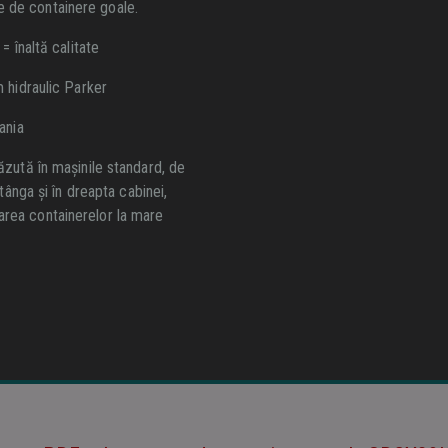
 de containere goale.
= înaltă calitate
 hidraulic Parker
ania
ăzută în mașinile standard, de
tânga și în dreapta cabinei,
ularea containerelor la mare