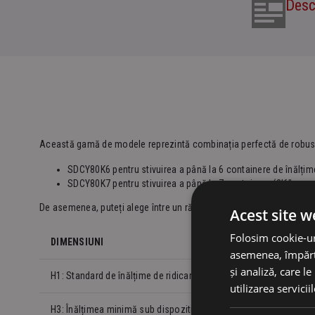
Desc
Această gamă de modele reprezintă combinația perfectă de robustețe
SDCY80K6 pentru stivuirea a până la 6 containere de înălțime 
SDCY80K7 pentru stivuirea a până la 7 containere (8’6″, sau 6
De asemenea, puteți alege între un răspânditor SANY și un răspând
Acest site w
Folosim cookie-uri
DIMENSIUNI
asemenea, împărtă
și analiză, care l
H1: Standard de înălțime de ridicare
utilizarea serviciil
H3: Înălțimea minimă sub dispozitivul de fixare