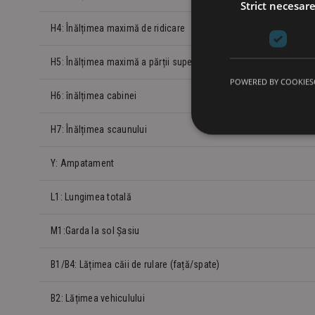
Strict necesar
H4: Înălțimea maximă de ridicare
H5: Înălțimea maximă a părții superioare a dispozitivului de împr
POWERED BY COOKIES
H6: înălțimea cabinei
H7: Înălțimea scaunului
Y: Ampatament
L1: Lungimea totală
M1:Garda la sol Șasiu
B1/B4: Lățimea căii de rulare (față/spate)
B2: Lățimea vehiculului