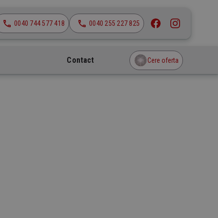
0040 744 577 418
0040 255 227 825
Contact
Cere oferta