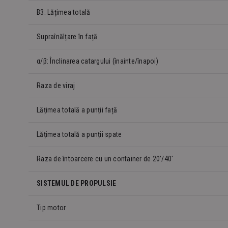
B3: Lățimea totală
Supraînălțare în față
α/β: Înclinarea catargului (înainte/înapoi)
Raza de viraj
Lățimea totală a punții față
Lățimea totală a punții spate
Raza de întoarcere cu un container de 20’/40′
SISTEMUL DE PROPULSIE
Tip motor