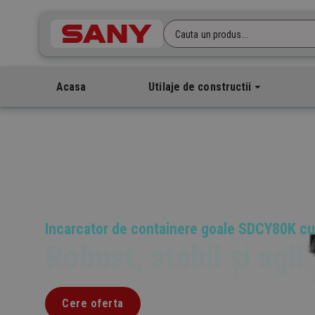
Cauta un produs...
Acasa
Utilaje de constructii
Incarcator de containere goale SDCY80K cu
Robust, stabil și agil
Cere oferta