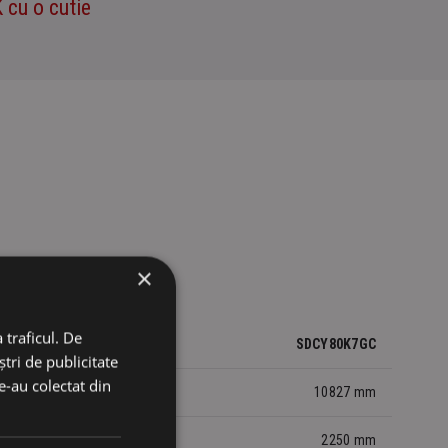
cu o cutie
×
 traficul. De
SDCY80K6GC
SDCY80K7GC
tri de publicitate
le-au colectat din
9468 mm
10827 mm
2250 mm
2250 mm