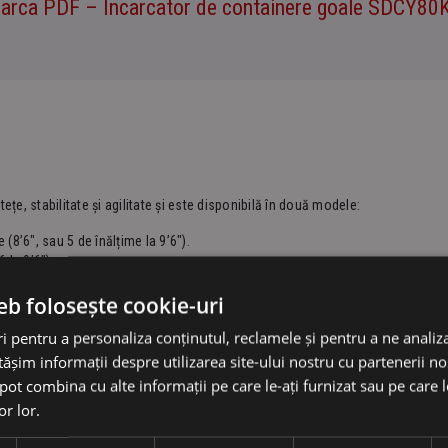
arca PDF – Incarcator de containere goale SDCY80K 
, stabilitate și agilitate și este disponibilă în două modele:
(8’6″, sau 5 de înălțime la 9’6″).
 la 9’6″).
itor ELME.
eb folosește cookie-uri
 pentru a personaliza conținutul, reclamele și pentru a ne analiza
șim informații despre utilizarea site-ului nostru cu partenerii noș
e pot combina cu alte informații pe care le-ați furnizat sau pe care 
or lor.