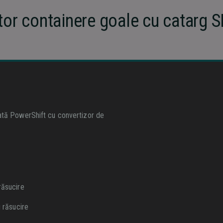
tor containere goale cu catarg
ată PowerShift cu convertizor de
răsucire
 răsucire