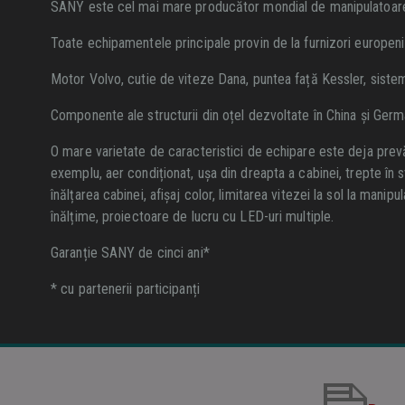
SANY este cel mai mare producător mondial de manipulatoare
Toate echipamentele principale provin de la furnizori europeni 
Motor Volvo, cutie de viteze Dana, puntea față Kessler, sistem
Componente ale structurii din oțel dezvoltate în China și Germ
O mare varietate de caracteristici de echipare este deja prev
exemplu, aer condiționat, ușa din dreapta a cabinei, trepte în s
înălțarea cabinei, afișaj color, limitarea vitezei la sol la manip
înălțime, proiectoare de lucru cu LED-uri multiple.
Garanție SANY de cinci ani*
* cu partenerii participanți