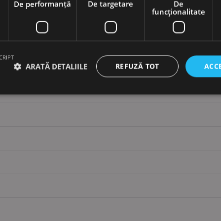
e
De performanță
De targetare
De
funcţionalitate
ăștiere
CRIPT
ARATĂ DETALIILE
REFUZĂ TOT
ACC