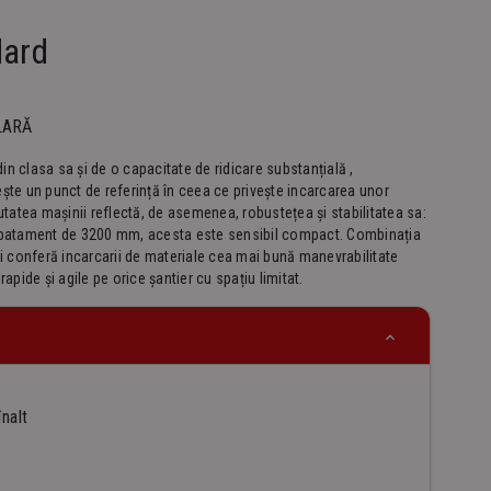
dard
LARĂ
n clasa sa și de o capacitate de ridicare substanțială ,
ște un punct de referință în ceea ce privește incarcarea unor
utatea mașinii reflectă, de asemenea, robustețea și stabilitatea sa:
ampatament de 3200 mm, acesta este sensibil compact. Combinația
ți conferă incarcarii de materiale cea mai bună manevrabilitate
apide și agile pe orice șantier cu spațiu limitat.
nalt