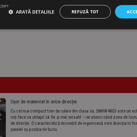
CRIPT
Supape de siguranță în caz de
ARATĂ DETALIILE
REFUZĂ TOT
ACC
696 l/min
Ușor de manevrat în orice direcție
Cu cel mai compact tren de rulare din clasa sa, SMHW48G5 este un echi
roți face ca utilajul să fie și mai versatil – iar atunci când zona de lucr
de direcție. O caracteristică deosebit de ingenioasă este direcția în fo
paralel cu poziția de lucru.