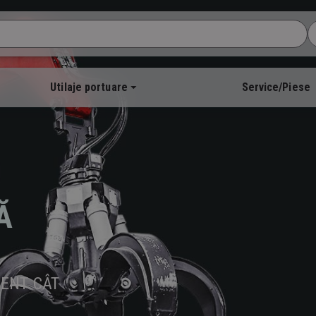
Utilaje portuare
Service/Piese
Ă
RENT CÂT