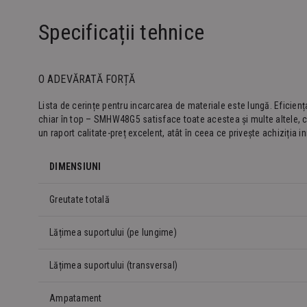
Specificații tehnice
O ADEVĂRATĂ FORȚĂ
Lista de cerințe pentru incarcarea de materiale este lungă. Eficiența
chiar în top – SMHW48G5 satisface toate acestea și multe altele, 
un raport calitate-preț excelent, atât în ceea ce privește achiziția in
DIMENSIUNI
Greutate totală
Lățimea suportului (pe lungime)
Lățimea suportului (transversal)
Ampatament