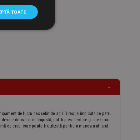
 spargere a țevilor pe cilindrii brațului și ai macaralei
EPTĂ TOATE
pament de lucru deosebit de agil. Direcția implicită pe patru
u devine deosebit de îngustă, pot fi preselectate și alte tipuri
rmă de crab, care poate fi utilizată pentru a manevra utilajul