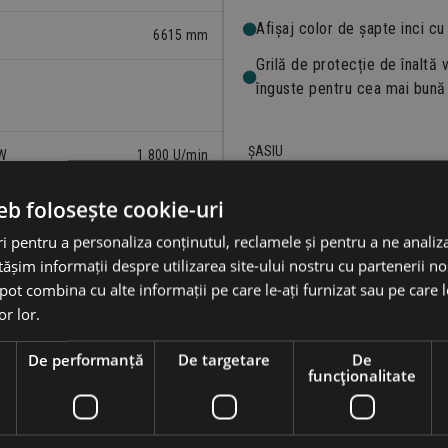
Afișaj color de șapte inci cu
6615 mm
Grilă de protecție de înaltă 
înguste pentru cea mai bună v
ȘASIU
W
1 800 U/min
eb folosește cookie-uri
TREN DE RULARE
Acces ușor la zona motorului 
 pentru a personaliza conținutul, reclamele și pentru a ne analiza
MOTOR
șim informații despre utilizarea site-ului nostru cu partenerii noș
Balustradă circumferențială 
11,5 – 20,0 m
Foarte agil, cu direcție pe pa
e pot combina cu alte informații pe care le-ați furnizat sau pe care 
LUMINI DE LUCRU
or lor.
3517 mm
Opt anvelope din cauciuc pli
Filtru de particule diesel și
e
De performanță
De targetare
De
SISTEM HIDRAULIC
până la 520
Faruri de lucru cu LED: Patr
funcţionalitate
Filtre de aer cu pre-filtru și
două pe contragreutate.
Ventilator reversibil
Două lumini de serviciu pe p
Detectarea sarcinii cu control