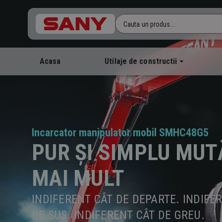
Cauta un produs...
Acasa
Utilaje de constructii
Incarcator manipulator mobil SMHC48G5
PUR ȘI SIMPLU MUT
MAI MULT
INDIFERENT CÂT DE DEPARTE. INDIFE
DE SUS. INDIFERENT CÂT DE GREU.