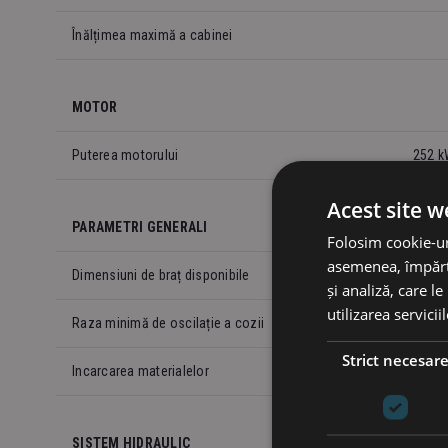
Înălțimea maximă a cabinei
MOTOR
Puterea motorului
252 k
Acest site w
PARAMETRI GENERALI
Folosim cookie-uri
asemenea, împărtă
Dimensiuni de braț disponibile
și analiză, care l
utilizarea serviciil
Raza minimă de oscilație a cozii
Strict necesar
Incarcarea materialelor
SISTEM HIDRAULIC