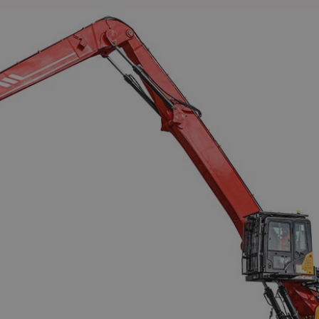
intermediul unui sistem de lubrifiere automată, ceea ce reduce timpul și
efectueze inspecțiile de rutină zilnice și toate celelalte lucrări de într
accesul sigur la compartimentul motorului, care este asigurat de balu
o platformă de întreținere pe șasiu. Ușile largi de service permit accesu
ar fi pachetul de răcire sau separatorul de apă al conductei de combust