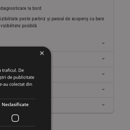
 diagnosticare la bord
vizibilitate peste parbriz și panoul de acoperiș cu bare
izibilitate posibilă
×
și a sistemului hidraulic pentru întreținere
 traficul. De
tri de publicitate
și trepte antiderapante
tru roți
le-au colectat din
n 12.00 x 24
 sistem SCR (AdBlue)
Neclasificate
u pe acoperișul cabinei, două pe braț, două pe macara,
 filtru principal și element de siguranță
artea din spate a acoperișului cabinei
 al presiunii și debitului