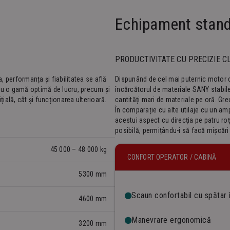
Echipament stan
PRODUCTIVITATE CU PRECIZIE C
, performanța și fiabilitatea se află
Dispunând de cel mai puternic motor di
cu o gamă optimă de lucru, precum și
încărcătorul de materiale SANY stabile
ițială, cât și funcționarea ulterioară.
cantități mari de materiale pe oră. Gre
În comparație cu alte utilaje cu un 
acestui aspect cu direcția pe patru ro
posibilă, permițându-i să facă mișcări r
45 000 – 48 000 kg
CONFORT OPERATOR / CABINĂ
5300 mm
Scaun confortabil cu spătar î
4600 mm
Manevrare ergonomică
3200 mm