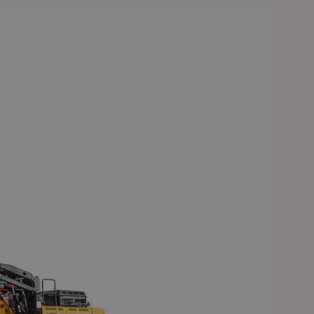
 costurile de întreținere.
eținere și service. Acest lucru este asigurat în primul rând de
stradele de mână și de suprafața antiderapantă, precum și de
l neîngrădit la toate piesele relevante pentru întreținere, cum
ibil.