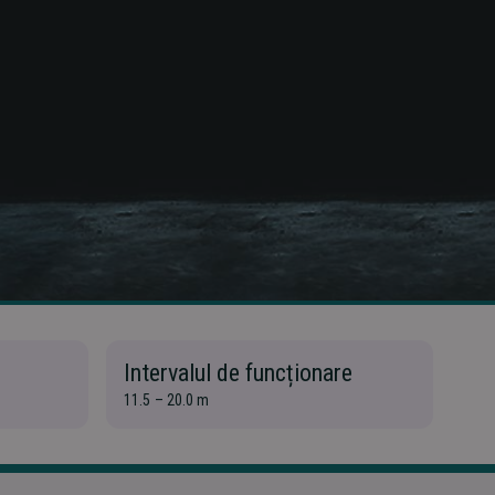
Intervalul de funcționare
Cl
11.5 – 20.0 m
Inca