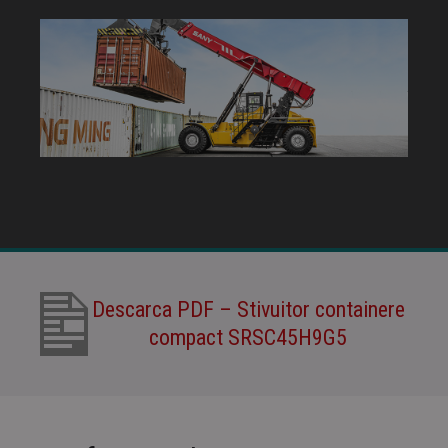
Descarca PDF – Stivuitor containere
compact SRSC45H9G5