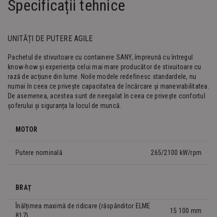
Specificații tehnice
UNITĂȚI DE PUTERE AGILE
Pachetul de stivuitoare cu containere SANY, împreună cu întregul
know-how și experiența celui mai mare producător de stivuitoare cu
rază de acțiune din lume. Noile modele redefinesc standardele, nu
numai în ceea ce privește capacitatea de încărcare și manevrabilitatea.
De asemenea, acestea sunt de neegalat în ceea ce privește confortul
șoferului și siguranța la locul de muncă.
MOTOR
Putere nominală
265/2100 kW/rpm
BRAȚ
Înălțimea maximă de ridicare (răspânditor ELME
15 100 mm
817)