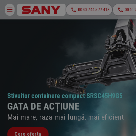
0040 744 577 418
0040 
Stivuitor containere compact SRSC45H9G5
GATA DE ACȚIUNE
Mai mare, raza mai lungă, mai eficient
Cere oferta