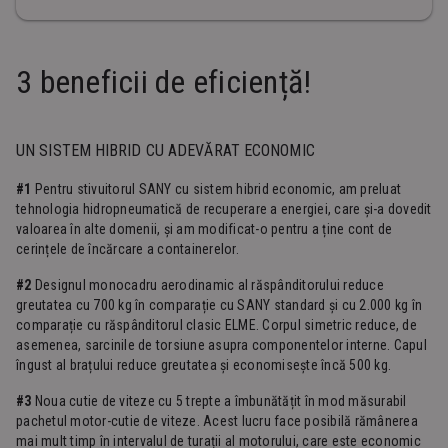
Faruri față cu 8 LED-uri: fază scurtă, fază lungă, lumini
Pachet de siguranță în dispozitivul de împrăștiere
Mecanism telescopic automat
de viraj
Joystick cu siguranță CAN pentru controlul în condiții
Transmisie de tip powershift complet automată cu
Cilindru de amortizare a pendulului
4 faruri LED pe braț
de siguranță a mișcărilor brațului și a răspânditorului
3 beneficii de eficiență!
convertizor de cuplu
Frână de parcare automată
Oprire automată la ralanti, reglare automată a turației
+/-2° compensare mecanică a pantei
2 faruri cu LED-uri pe răspânditor
motorului
-195°/+105° unghi de rotație, +/-30° limită de rotație
4 faruri cu LED pentru iluminarea ambientală a părților
Limitare de viteză activată automat
UN SISTEM HIBRID CU ADEVĂRAT ECONOMIC
Mai multe sisteme CAN bus, sisteme de diagnosticare
cu cabina în poziția cea mai din față
laterale și din spate
la bord
Întrerupător principal al bateriei, dispozitive de
#1
Pentru stivuitorul SANY cu sistem hibrid economic, am preluat
Girofar cu LED-uri, lumini de limitare, lumină de frână,
protecție pentru controlul motorului și al transmisiei,
tehnologia hidropneumatică de recuperare a energiei, care și-a dovedit
semnale de viraj
întrerupător de contact al scaunului, afișaj al stării
valoarea în alte domenii, și am modificat-o pentru a ține cont de
filtrului
cerințele de încărcare a containerelor.
#2
Designul monocadru aerodinamic al răspânditorului reduce
greutatea cu 700 kg în comparație cu SANY standard și cu 2.000 kg în
comparație cu răspânditorul clasic ELME. Corpul simetric reduce, de
asemenea, sarcinile de torsiune asupra componentelor interne. Capul
îngust al brațului reduce greutatea și economisește încă 500 kg.
#3
Noua cutie de viteze cu 5 trepte a îmbunătățit în mod măsurabil
pachetul motor-cutie de viteze. Acest lucru face posibilă rămânerea
mai mult timp în intervalul de turații al motorului, care este economic