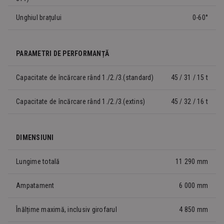
Unghiul brațului
0-60°
PARAMETRI DE PERFORMANȚĂ
Capacitate de încărcare rând 1./2./3.(standard)
45 / 31 / 15 t
Capacitate de încărcare rând 1./2./3.(extins)
45 / 32 / 16 t
DIMENSIUNI
Lungime totală
11 290 mm
Ampatament
6 000 mm
Înălțime maximă, inclusiv girofarul
4 850 mm