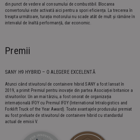
din punct de vedere al consumului de combustibil. Blocarea
convertorului este activată aici pentru a spori eficiența. La trecerea în
treapta următoare, turația motorului nu scade atât de mult și rămâne în
intervalul de înaltă performanță, dar economic.
Premii
SANY H9 HYBRID – O ALEGERE EXCELENTĂ
Atunci când stivuitorul de containere hibrid SANY a fost lansat în
2019, a primit Premiul pentru inovație din partea Asociației britanice a
stivuitorilor. Un an mai târziu, a fost onorat de organizația
internațională IFOY cu Premiul IFOY (International Intralogistics and
Forklift Truck of the Year Award). Toate avantajele produsului premiat
au fost preluate de stivuitorul de containere hibrid cu standardul
actual de emisii V.