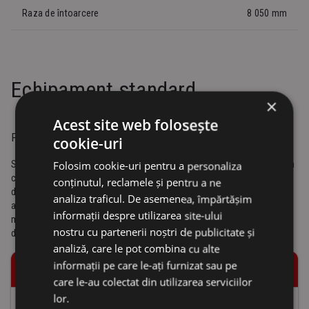
Raza de întoarcere
8 050 mm
Echipament standard
×
Acest site web folosește
PACHET COMPLET CU MULTE OPȚIUNI
cookie-uri
Stivuitoarele de containere SANY sunt echipate excelent din fabrică în
Folosim cookie-uri pentru a personaliza
ceea ce privește confortul, siguranța și performanța șoferului. O serie
conținutul, reclamele și pentru a ne
de dotări opționale sunt disponibile pentru o flexibilitate maximă și o
analiza traficul. De asemenea, împărtășim
adaptare optimă la sarcina de îndeplinit – de la o contragreutate
informații despre utilizarea site-ului
mobilă pentru o capacitate de ridicare suplimentară până la pachetul
nostru cu partenerii noștri de publicitate și
de iarnă pentru regiunile climatice reci.
analiză, care le pot combina cu alte
informații pe care le-ați furnizat sau pe
CONFORT OPERATOR / CABINĂ
care le-au colectat din utilizarea serviciilor
lor.