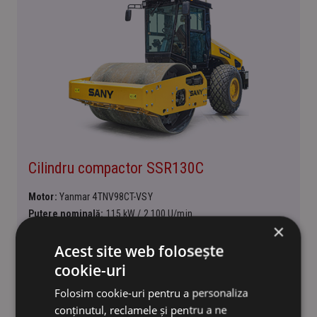
Cilindru compactor SSR130C
Motor:
Yanmar 4TNV98CT-VSY
Putere nominală:
115 kW / 2 100 U/min
×
Masa de funcționare:
13 000 kg
Acest site web folosește
Ampatament:
1 676 mm
cookie-uri
Folosim cookie-uri pentru a personaliza
Compactoare cu doi cilindri
conținutul, reclamele și pentru a ne