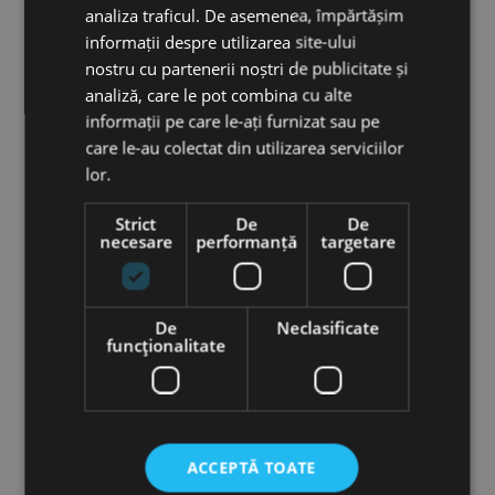
analiza traficul. De asemenea, împărtășim
informații despre utilizarea site-ului
nostru cu partenerii noștri de publicitate și
analiză, care le pot combina cu alte
informații pe care le-ați furnizat sau pe
care le-au colectat din utilizarea serviciilor
lor.
Strict
De
De
necesare
performanță
targetare
De
Neclasificate
funcţionalitate
Cilindru compactor electric STR50E
Baterie:
60 kWh
Putere :
20 kW
Greutatea de operare:
4 750 kg
ACCEPTĂ TOATE
Latime de lucru:
1 380 mm