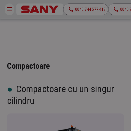
0040 744 577 418
0040 
Compactoare
Compactoare cu un singur
cilindru