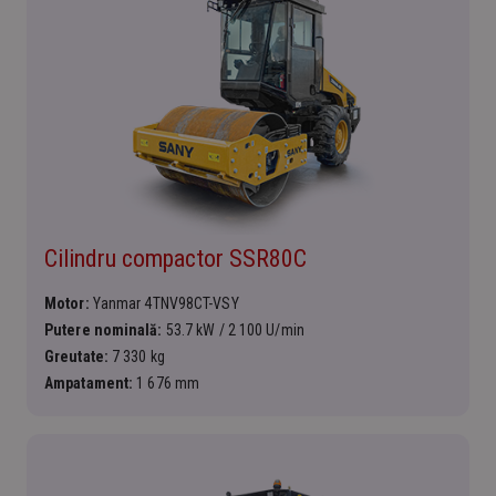
Cilindru compactor SSR80C
Motor:
Yanmar 4TNV98CT-VSY
Putere nominală:
53.7 kW / 2 100 U/min
Greutate:
7 330 kg
Ampatament:
1 676 mm