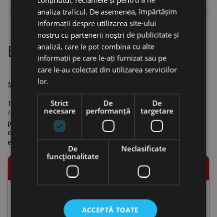
analiza traficul. De asemenea, împărtășim
informații despre utilizarea site-ului
nostru cu partenerii noștri de publicitate și
analiză, care le pot combina cu alte
Echipament standard
informații pe care le-ați furnizat sau pe
care le-au colectat din utilizarea serviciilor
lor.
MAI MULTE CARACTERISTICI, MAI MULTE POSIBILITATI
Strict
De
De
Toate incarcatoarele telescopice SANY sunt echipate complet din
necesare
performanță
targetare
fabrică, ceea ce înseamnă că se dovedesc rapid a fi puternice
polivalente. Cu numeroase opțiuni și atașamente, acestea pot fi
configurate individual, după cum este necesar, lăsându-le perfect
echipate pentru cerințele respective.
De
Neclasificate
funcţionalitate
CONFORT OPERATOR / CABINĂ
Ecran tactil de șapte inchi și navigare cu codificator
ACCEPTĂ TOATE