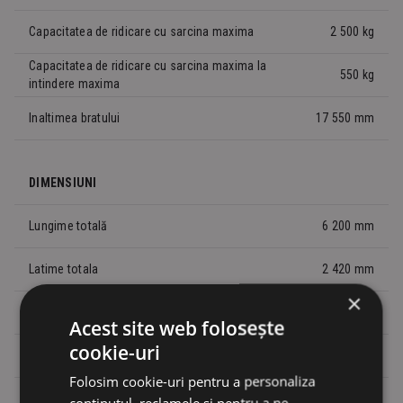
Capacitatea de ridicare cu sarcina maxima
2 500 kg
Capacitatea de ridicare cu sarcina maxima la
550 kg
intindere maxima
Inaltimea bratului
17 550 mm
DIMENSIUNI
Lungime totală
6 200 mm
Latime totala
2 420 mm
×
Înălțime maximă, fara girofar
2 595 mm
Acest site web folosește
cookie-uri
Inaltimea maxima cu girofar
2 701 mm
Folosim cookie-uri pentru a personaliza
Ampatament
2 750 mm
conținutul, reclamele și pentru a ne