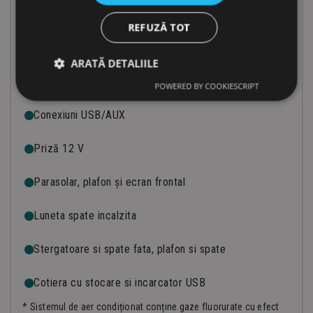
Aer condiționat*
REFUZĂ TOT
Radio cu Bluetooth si microfon
ARATĂ DETALIILE
Scaun reglabil cu suspensie
POWERED BY COOKIESCRIPT
Conexiuni USB/AUX
Priză 12 V
Parasolar, plafon și ecran frontal
Luneta spate incalzita
Stergatoare si spate fata, plafon si spate
Cotiera cu stocare si incarcator USB
* Sistemul de aer condiționat conține gaze fluorurate cu efect