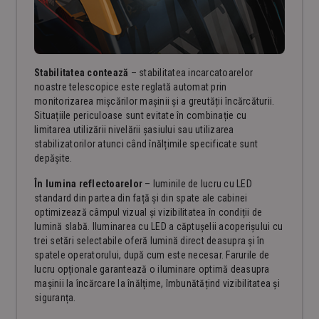
Stabilitatea contează
– stabilitatea incarcatoarelor
noastre telescopice este reglată automat prin
monitorizarea mișcărilor mașinii și a greutății încărcăturii.
Situațiile periculoase sunt evitate în combinație cu
limitarea utilizării nivelării șasiului sau utilizarea
stabilizatorilor atunci când înălțimile specificate sunt
depășite.
În lumina reflectoarelor
– luminile de lucru cu LED
standard din partea din față și din spate ale cabinei
optimizează câmpul vizual și vizibilitatea în condiții de
lumină slabă. Iluminarea cu LED a căptușelii acoperișului cu
trei setări selectabile oferă lumină direct deasupra și în
spatele operatorului, după cum este necesar. Farurile de
lucru opționale garantează o iluminare optimă deasupra
mașinii la încărcare la înălțime, îmbunătățind vizibilitatea și
siguranța.