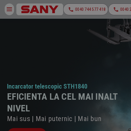
0040 744 577 418
0040 
Incarcator telescopic STH1840
EFICIENTA LA CEL MAI INALT
NIVEL
Mai sus | Mai puternic | Mai bun